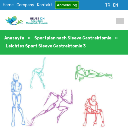
Home
Company
Kontakt
Anmeldung
TR
EN
Anasayfa
»
Sportplan nach Sleeve Gastrektomie
»
Leichtes Sport Sleeve Gastrektomie 3