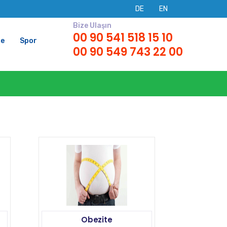
DE
EN
Bize Ulaşın
00 90 541 518 15 10
me
Spor
00 90 549 743 22 00
Obezite