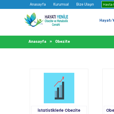
Anasayfa
Kurumsal
Bize Ulaşın
Hasta G
Hayatı Y
Anasayfa
»
Obezite
İstatistiklerle Obezite
Obe