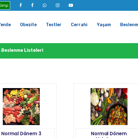
irişi
enile
Obezite
Testler
Cerrahi
Yaşam
Beslen
n Beslenme Listeleri
Normal Dönem 3
Normal Dönem