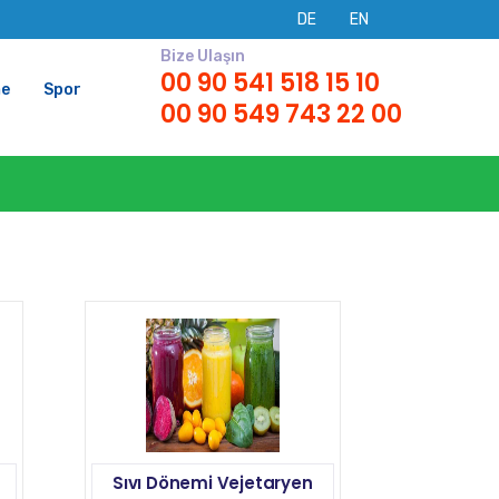
DE
EN
Bize Ulaşın
00 90 541 518 15 10
me
Spor
00 90 549 743 22 00
Sıvı Dönemi Vejetaryen