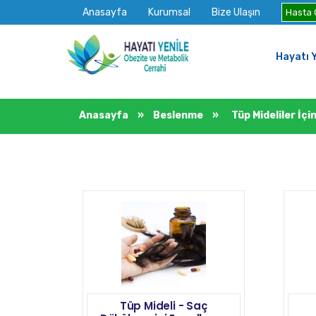
Anasayfa
Kurumsal
Bize Ulaşın
Hasta G
Hayatı Y
Anasayfa
»
Beslenme
»
Tüp Mideliler İçi
Tüp Mideli - Saç